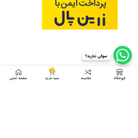
سوالی ندارید؟
0
فروشگاه
مقایسه
سبد خرید
صفحه اصلی
ادرس کارگاه تولید: انتهای توس 75 دست راست
بین شهید نبیپور 10 و12 پلاک 41