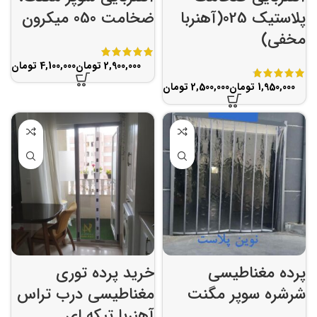
پلاستیک 025(آهنربا
ضخامت 050 میکرون
مخفی)
تومان
تومان
تومان
تومان
پرده مغناطیسی
خرید پرده توری
شرشره سوپر مگنت
مغناطیسی درب تراس
آهنربا تیکه ای