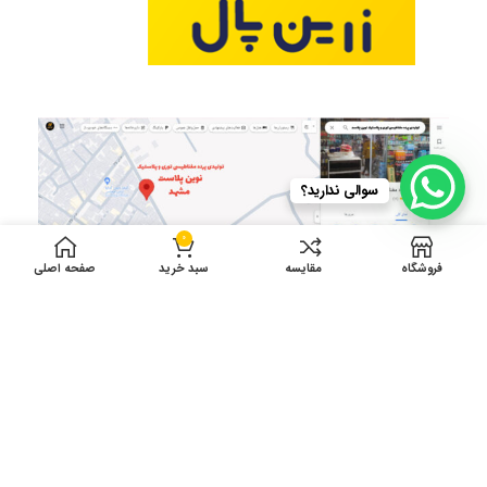
سوالی ندارید؟
0
فروشگاه
مقایسه
سبد خرید
صفحه اصلی
ادرس کارگاه تولید: انتهای توس 75 دست راست
بین شهید نبیپور 10 و12 پلاک 41
ساعت کاری 8 الی 17