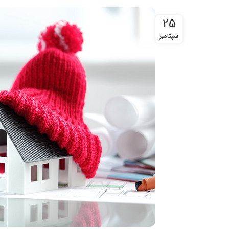
25
سپتامبر