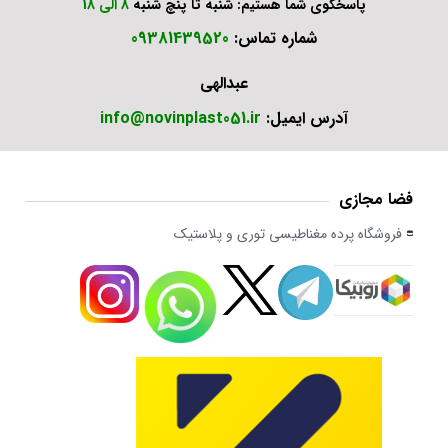
پاسخگوی شما هستیم: شنبه تا پنچ شنبه
8 الی 18
شماره تماس:
09381439520
عبدالهی
آدرس ایمیل:
info@novinplast051.ir
فضا مجازی
فروشگاه پرده مغناطیسی توری و پلاستیک