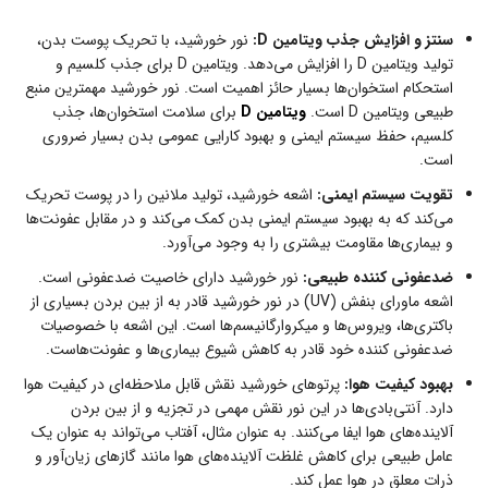
سنتز و افزایش جذب ویتامین
D
:
نور خورشید، با تحریک پوست بدن،
تولید ویتامین D را افزایش می‌دهد. ویتامین D برای جذب کلسیم و
استحکام استخوان‌ها بسیار حائز اهمیت است. نور خورشید مهمترین منبع
طبیعی ویتامین D است.
ویتامین D
برای سلامت استخوان‌ها، جذب
کلسیم، حفظ سیستم ایمنی و بهبود کارایی عمومی بدن بسیار ضروری
است.
تقویت سیستم ایمنی:
اشعه خورشید، تولید ملانین را در پوست تحریک
می‌کند که به بهبود سیستم ایمنی بدن کمک می‌کند و در مقابل عفونت‌ها
و بیماری‌ها مقاومت بیشتری را به وجود می‌آورد.
ضدعفونی کننده طبیعی:
نور خورشید دارای خاصیت ضدعفونی است.
اشعه ماورای بنفش (UV) در نور خورشید قادر به از بین بردن بسیاری از
باکتری‌ها، ویروس‌ها و میکروارگانیسم‌ها است. این اشعه با خصوصیات
ضدعفونی کننده خود قادر به کاهش شیوع بیماری‌ها و عفونت‌هاست.
بهبود کیفیت هوا:
پرتوهای خورشید نقش قابل ملاحظه‌ای در کیفیت هوا
دارد. آنتی‌بادی‌ها در این نور نقش مهمی در تجزیه و از بین بردن
آلاینده‌های هوا ایفا می‌کنند. به عنوان مثال، آفتاب می‌تواند به عنوان یک
عامل طبیعی برای کاهش غلظت آلاینده‌های هوا مانند گازهای زیان‌آور و
ذرات معلق در هوا عمل کند.