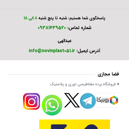
پاسخگوی شما هستیم: شنبه تا پنچ شنبه
8 الی 18
شماره تماس:
09381439520
عبدالهی
آدرس ایمیل:
info@novinplast051.ir
فضا مجازی
فروشگاه پرده مغناطیسی توری و پلاستیک