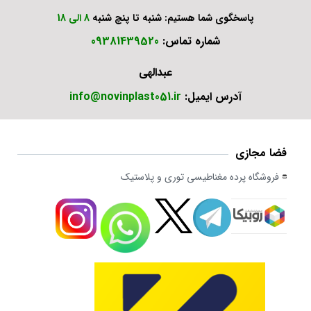
پاسخگوی شما هستیم: شنبه تا پنچ شنبه
8 الی 18
شماره تماس:
09381439520
عبدالهی
آدرس ایمیل:
info@novinplast051.ir
فضا مجازی
فروشگاه پرده مغناطیسی توری و پلاستیک