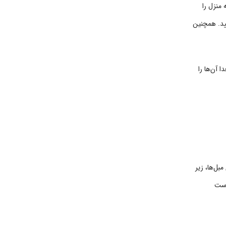
منزل را
یید. همچنین
 آن‌ها را
بل‌ها، زیر
 دست