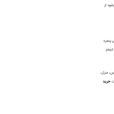
شود از
ی پنجره
انجام
س، منزل،
فت
خرید