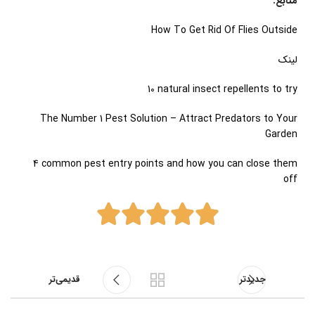
منابع:
How To Get Rid Of Flies Outside
لینک
10 natural insect repellents to try
The Number 1 Pest Solution – Attract Predators to Your
Garden
4 common pest entry points and how you can close them
off
جدیدتر
قدیمی‌تر