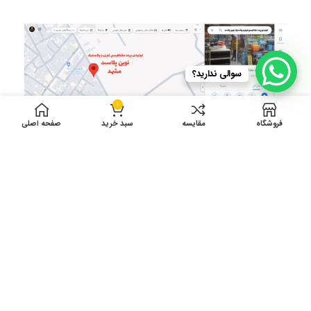
سوالی ندارید؟
0
فروشگاه
مقایسه
سبد خرید
صفحه اصلی
ادرس کارگاه تولید: انتهای توس 75 دست راست
بین شهید نبیپور 10 و12 پلاک 41
ساعت کاری 8 الی 17
© کليه حقوق مادی و معنوی اين سايت متعلق به فروشگاه نوین پلاست
مي‌باشد