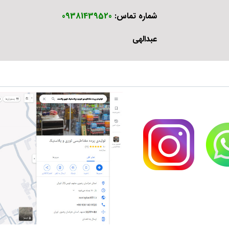
شماره تماس:
09381439520
عبدالهی