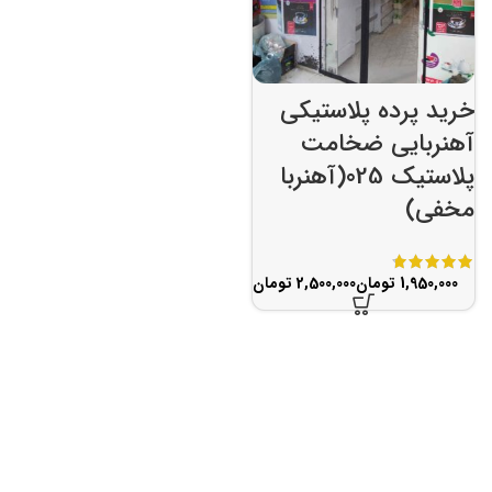
خرید پرده پلاستیکی
آهنربایی ضخامت
پلاستیک 025(آهنربا
مخفی)
تومان
تومان