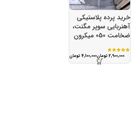
خرید پرده پلاستیکی
آهنربایی سوپر مگنت،
ضخامت 050 میکرون
تومان
تومان