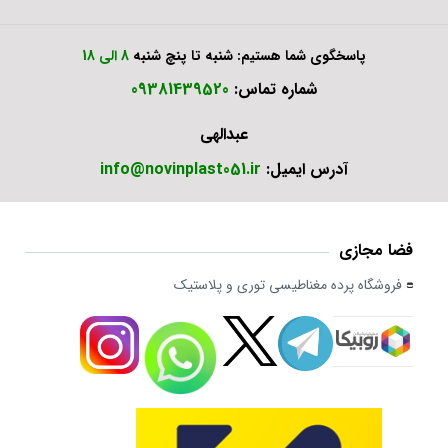
پاسخگوی شما هستیم: شنبه تا پنچ شنبه
8 الی 18
شماره تماس:
09381439520
عبدالهی
آدرس ایمیل:
info@novinplast051.ir
فضا مجازی
فروشگاه پرده مغناطیسی توری و پلاستیک