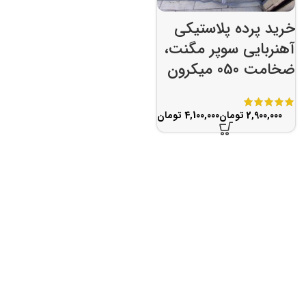
خرید پرده پلاستیکی
آهنربایی سوپر مگنت،
ضخامت 050 میکرون
تومان
تومان