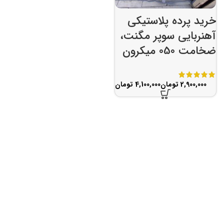
خرید پرده پلاستیکی
آهنربایی سوپر مگنت،
ضخامت 050 میکرون
تومان
تومان