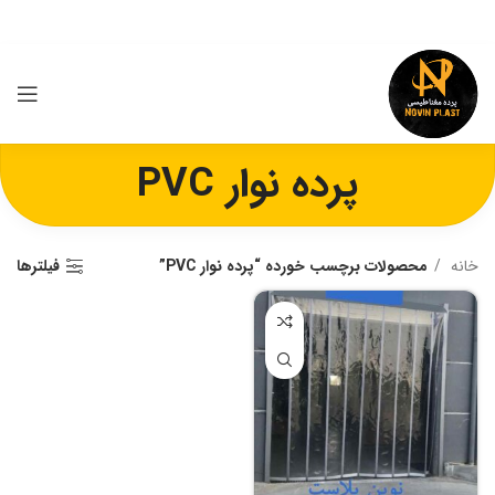
پرده نوار PVC
خانه
محصولات برچسب خورده “پرده نوار PVC”
فیلترها