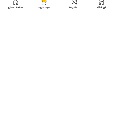
0
فروشگاه
مقایسه
سبد خرید
صفحه اصلی
ادرس کارگاه تولید: انتهای توس 75 دست راست
بین شهید نبیپور 10 و12 پلاک 41
ساعت کاری 8 الی 17
© کليه حقوق مادی و معنوی اين سايت متعلق به فروشگاه نوین پلاست
مي‌باشد