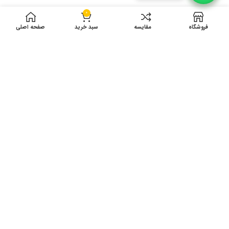
0
فروشگاه
مقایسه
سبد خرید
صفحه اصلی
ادرس کارگاه تولید: انتهای توس 75 دست راست
بین شهید نبیپور 10 و12 پلاک 41
ساعت کاری 8 الی 17
© کليه حقوق مادی و معنوی اين سايت متعلق به فروشگاه نوین پلاست
مي‌باشد