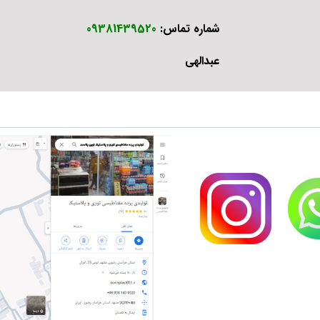
شماره تماس:
09381439520
عبدالهی