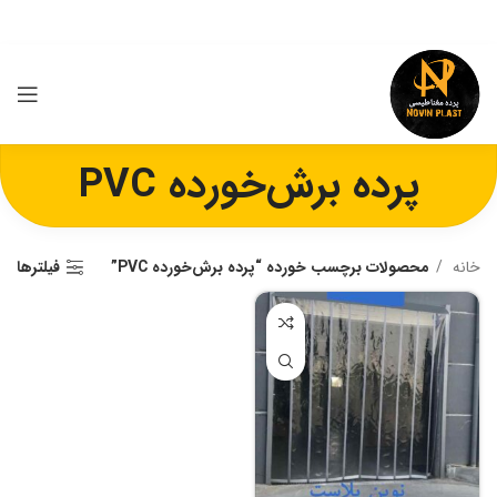
پرده برش‌خورده PVC
خانه
محصولات برچسب خورده “پرده برش‌خورده PVC”
فیلترها