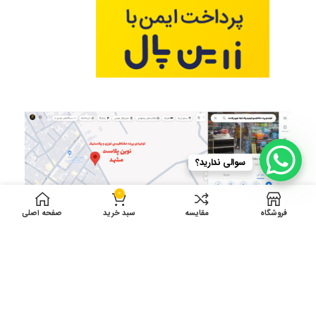
سوالی ندارید؟
0
فروشگاه
مقایسه
سبد خرید
صفحه اصلی
ادرس کارگاه تولید: انتهای توس 75 دست راست
بین شهید نبیپور 10 و12 پلاک 41