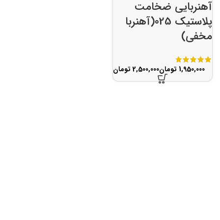
آهنربایی ضخامت
پلاستیک 025(آهنربا
مخفی)
تومان
تومان