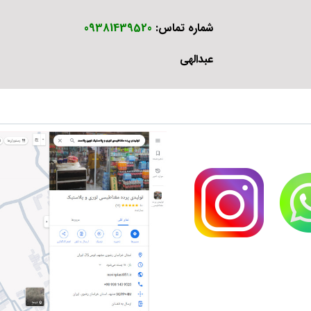
شماره تماس:
09381439520
عبدالهی