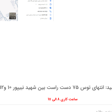
ت راست بین شهید نبیپور 10 و12 پلاک 41
ساعت کاری 8 الی 17
ست مي‌باشد