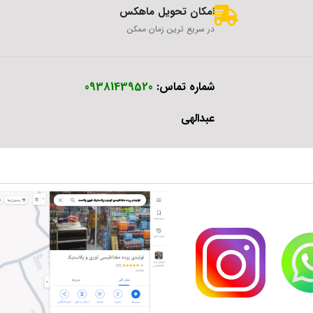
امکان تحویل ماهکس
در سریع ترین زمان ممکن
شماره تماس:
09381439520
عبدالهی