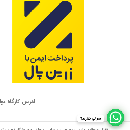
ادرس کارگاه تولید: انتهای توس 75 دس
سوالی ندارید؟
© کليه حقوق مادی و معنوی اين سايت متعلق به فروشگاه نوین پلا